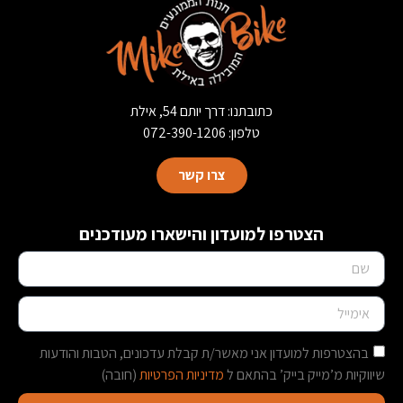
כתובתנו: דרך יותם 54, אילת
טלפון: 072-390-1206
צרו קשר
הצטרפו למועדון והישארו מעודכנים
בהצטרפות למועדון אני מאשר/ת קבלת עדכונים, הטבות והודעות
שיווקיות מ’מייק בייק’ בהתאם ל
מדיניות הפרטיות
(חובה)