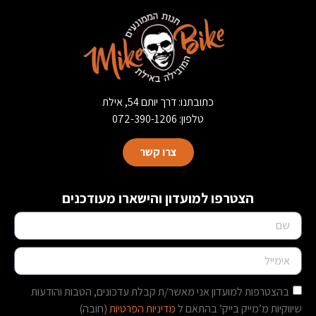
כתובתנו: דרך יותם 54, אילת
טלפון: 072-390-1206
צרו קשר
הצטרפו למועדון והישארו מעודכנים
בהצטרפות למועדון אני מאשר/ת קבלת עדכונים, הטבות והודעות
שיווקיות מ’מייק בייק’ בהתאם ל
מדיניות הפרטיות
(חובה)