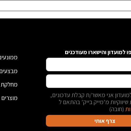
 למועדון והישארו מעודכנים
ממונעים
מבצעים 
מחלקת י
ועדון אני מאשר/ת קבלת עדכונים,
מוצרים נ
שיווקיות מ’מייק בייק’ בהתאם ל
ות
(חובה)
צרף אותי