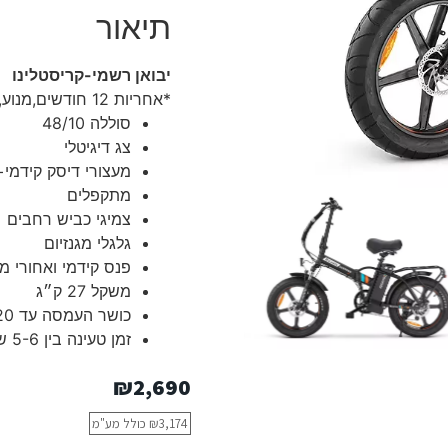
תיאור
יבואן רשמי-קריסטלינו
*אחריות 12 חודשים,מנוע,בקר,סוללה.
סוללה 48/10
צג דיגיטלי
מעצורי דיסק קידמי+
מתקפלים
צמיגי כביש רחבים
גלגלי מגנזיום
פנס קידמי ואחורי מו
משקל 27 ק״ג
כושר העמסה עד 120 ק״ג
זמן טעינה בין 5-6 שעות
₪
2,690
3,174
₪
כולל מע"מ