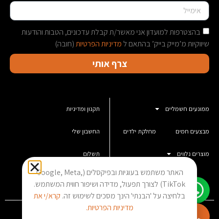
בהצטרפות למועדון אני מאשר/ת קבלת עדכונים, הטבות והודעות
שיווקיות מ’מייק בייק’ בהתאם ל
מדיניות הפרטיות
(חובה)
צרף אותי
ממונעים חשמליים
תקנון ומדיניות
מבצעים חמים
מחלקת ילדים
החשבון שלי
מוצרים נלווים
תשלום
האתר משתמש בעוגיות ובפיקסלים (Google, Meta,
סל קניות
TikTok) לצורך תפעול, מדידה ושיפור חווית המשתמש.
בלחיצה על 'הבנתי' הינך מסכים לשימוש זה.
קרא/י את
מדיניות הפרטיות.
מייק בייק אילת Copyright © 2023