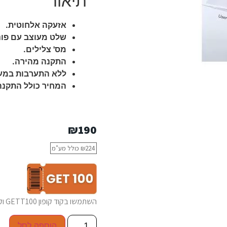
תיאור
אזעקה אלחוטית.
שלט מעוצב עם פונ
מס' צלילים.
התקנה מהירה.
ללא התערבות במע
המחיר כולל התקנה
₪
190
224
₪
כולל מע"מ
השתמשו בקוד קופון GETT100 וקבלו 100₪ הנחה בכל רכישה של כלי חשמלי
הוספה לסל