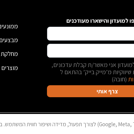
 למועדון והישארו מעודכנים
ממונעים
מבצעים 
מחלקת י
ועדון אני מאשר/ת קבלת עדכונים,
מוצרים נ
שיווקיות מ’מייק בייק’ בהתאם ל
ות
(חובה)
צרף אותי
מייק בייק אילת Copyright © 2023
האתר משתמש בעוגיות ובפיקסלים (Google, Meta, TikTok) לצורך תפעול, מדידה ושי