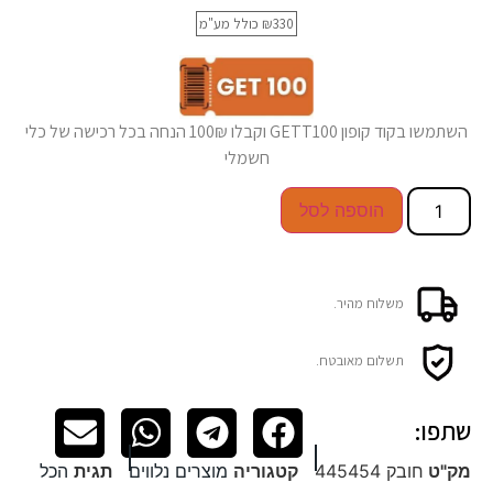
330
₪
כולל מע"מ
השתמשו בקוד קופון GETT100 וקבלו 100₪ הנחה בכל רכישה של כלי
חשמלי
הוספה לסל
משלוח מהיר.
תשלום מאובטח.
שתפו:
מק"ט
חובק 445454
קטגוריה
מוצרים נלווים
תגית
הכל