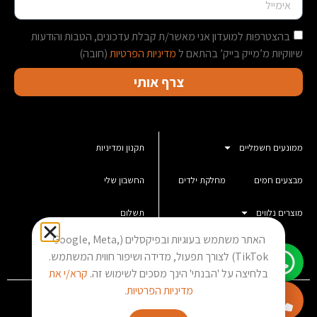
בהצטרפות למועדון אני מאשר/ת קבלת עדכונים, הטבות והודעות
שיווקיות מ’מייק בייק’ בהתאם ל
מדיניות הפרטיות
(חובה)
צרף אותי
ממונעים חשמליים
תקנון ומדיניות
מבצעים חמים
מחלקת ילדים
החשבון שלי
מוצרים נלווים
תשלום
האתר משתמש בעוגיות ובפיקסלים (Google, Meta,
סל קניות
TikTok) לצורך תפעול, מדידה ושיפור חווית המשתמש.
בלחיצה על 'הבנתי' הינך מסכים לשימוש זה.
קרא/י את
מדיניות הפרטיות.
מייק בייק אילת Copyright © 2023