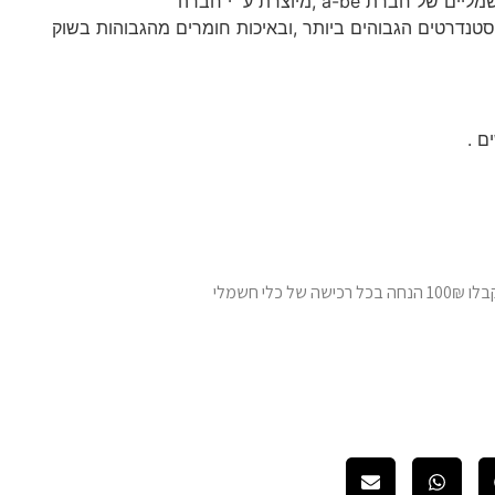
סוללת ליתיום לאופניים חשמליים של חברת a-be ,מיוצרת ע״י חברה
טנדרטים הגבוהים ביותר ,ובאיכות חומרים מהגבוהות בשוק