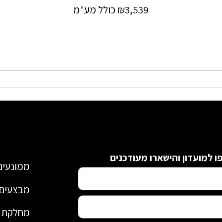
3,539
₪
כולל מע"מ
 למועדון והישארו מעודכנים
ממונעים
מבצעים 
מחלקת י