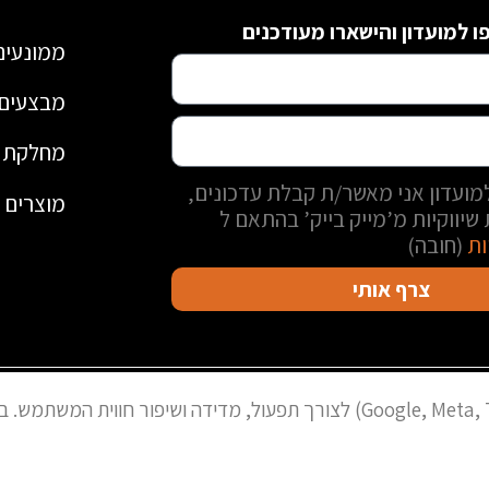
 למועדון והישארו מעודכנים
ממונעים
מבצעים 
מחלקת י
ועדון אני מאשר/ת קבלת עדכונים,
מוצרים נ
שיווקיות מ’מייק בייק’ בהתאם ל
ות
(חובה)
צרף אותי
מייק בייק אילת Copyright © 2023
האתר משתמש בעוגיות ובפיקסלים (Google, Meta, TikTok) לצורך תפעול, מדידה ושי
נבנה ע"י
Aura creative