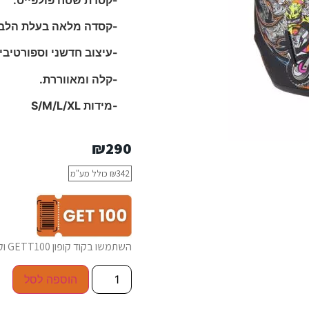
-קסדה מלאה בעלת הלבש
-עיצוב חדשני וספורטיבי.
-קלה ומאווררת.
-מידות S/M/L/XL
₪
290
342
₪
כולל מע"מ
השתמשו בקוד קופון GETT100 וקבלו 100₪ הנחה בכל רכישה של כלי חשמלי
הוספה לסל