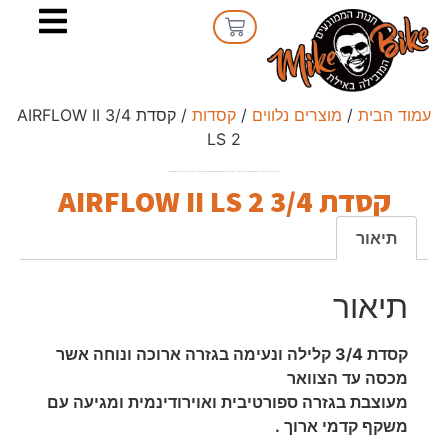
עמוד הבית
/
מוצרים נלווים
/
קסדות
/ קסדת 3/4 AIRFLOW II
LS 2
קסדת LS2 איירפלו מושלמת לנהיגה בכבישים עירוניים וכבישים מהירים. מעטפת עשויה HPFC. אוורור מקסימלי עם שני כניסות האוויר העליונות שלו. מגן רחב נגד שריטות שהוכן למערכת נגד ערפל, Pinlock Max Vision ומגן שמש פנימי.
קסדת 3/4 AIRFLOW II LS 2
תיאור
תיאור
קסדת 3/4 קלילה ונעימה בגזרה ארוכה ונוחה אשר
מכסה עד הצוואר
מעוצבת בגזרה ספורטיבית ואוירודינמית ומגיעה עם
משקף קדמי ארוך .