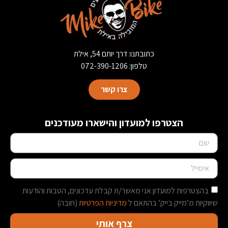
כתובתנו: דרך יותם 54, אילת
טלפון: 072-390-1206
צרו קשר
הצטרפו למועדון והישארו מעודכנים
בהצטרפות למועדון אני מאשר/ת קבלת עדכונים, הטבות והודעות
שיווקיות מ’מייק בייק’ בהתאם ל
מדיניות הפרטיות
(חובה)
צרף אותי