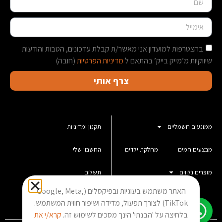
בהצטרפות למועדון אני מאשר/ת קבלת עדכונים, הטבות והודעות
שיווקיות מ’מייק בייק’ בהתאם ל
מדיניות הפרטיות
(חובה)
צרף אותי
ממונעים חשמליים
תקנון ומדיניות
מבצעים חמים
מחלקת ילדים
החשבון שלי
מוצרים נלווים
תשלום
האתר משתמש בעוגיות ובפיקסלים (Google, Meta,
סל קניות
TikTok) לצורך תפעול, מדידה ושיפור חווית המשתמש.
בלחיצה על 'הבנתי' הינך מסכים לשימוש זה.
קרא/י את