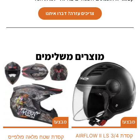
צריכים עזרה? דברו איתנו
מוצרים משלימים​
מבצע!
מבצע!
קסדת 3/4 AIRFLOW II LS
קסדת שטח מלאה פולפייס