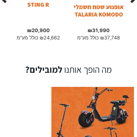
STING R
אופנוע שטח חשמלי
TALARIA KOMODO
₪
20,900
₪
31,990
10
37,748
₪
כולל מע"מ
24,662
₪
כולל מע"מ
מה הופך אותנו
למובילים?