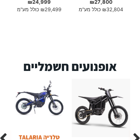
₪
24,999
₪
27,800
32,804
₪
כולל מע"מ
29,499
₪
כולל מע"מ
66
אופנועים חשמליים
טלריה TALARIA